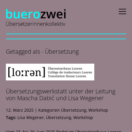
D
eutsch
Getagged als - Übersetzung
E
nglish
f
rançais
i
taliano
Übersetzungswerkstatt unter der Leitung
N
ederlands
von Mascha Dabić und Lisa Wegener
Profile
12. März 2025
|
Kategorien
Übersetzung
,
Workshop
Tags:
Lisa Wegener
,
Übersetzung
,
Workshop
Aktuelles
Vom 23. bis 29. Juni 2025 findet im Übersetzerhaus Looren