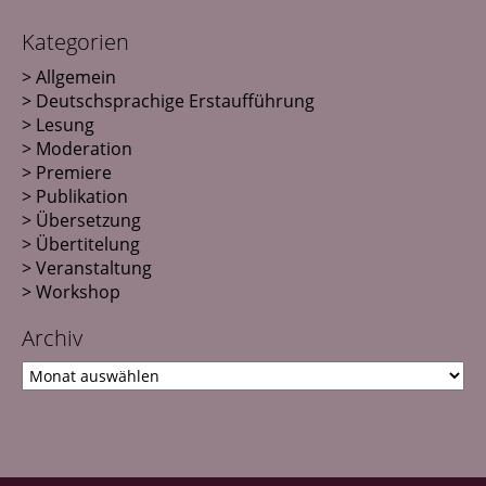
Kategorien
Allgemein
Deutschsprachige Erstaufführung
Lesung
Moderation
Premiere
Publikation
Übersetzung
Übertitelung
Veranstaltung
Workshop
Archiv