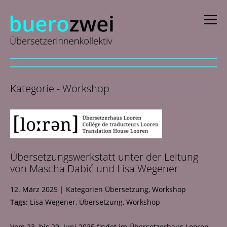
D
eutsch
Kategorie - Workshop
E
nglish
f
rançais
i
taliano
Übersetzungswerkstatt unter der Leitung
N
ederlands
von Mascha Dabić und Lisa Wegener
Profile
12. März 2025
|
Kategorien
Übersetzung
,
Workshop
Tags:
Lisa Wegener
,
Übersetzung
,
Workshop
Aktuelles
Vom 23. bis 29. Juni 2025 findet im Übersetzerhaus Looren