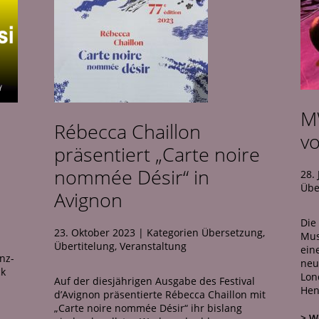
M
Rébecca Chaillon
v
präsentiert „Carte noire
nommée Désir“ in
28.
Übe
Avignon
Die
23. Oktober 2023
|
Kategorien
Übersetzung
,
Mus
Übertitelung
,
Veranstaltung
ein
anz-
neu
ck
Lon
Auf der diesjährigen Ausgabe des Festival
Hen
d’Avignon präsentierte Rébecca Chaillon mit
„Carte noire nommée Désir“ ihr bislang
> W