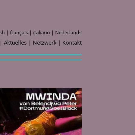
ish
f
rançais
i
taliano
N
ederlands
Aktuelles
Netzwerk
Kontakt