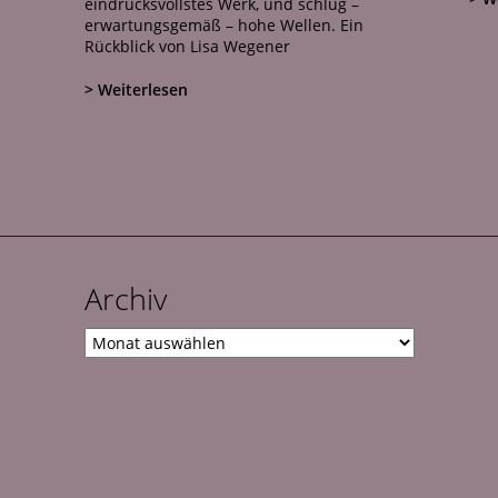
eindrucksvollstes Werk, und schlug –
erwartungsgemäß – hohe Wellen. Ein
Rückblick von Lisa Wegener
> Weiterlesen
Archiv