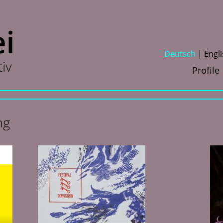
D
eutsch
E
ngl
Profile
ng