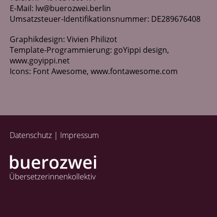
Netzwerk
E-Mail:
lw@buerozwei.berlin
Umsatzsteuer-Identifikationsnummer: DE289676408
Kontakt
Graphikdesign: Vivien Philizot
Template-Programmierung: goYippi design,
www.goyippi.net
Icons: Font Awesome,
www.fontawesome.com
Datenschutz
Impressum