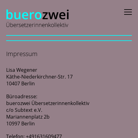
D
eutsch
Impressum
E
nglish
Lisa Wegener
f
rançais
Käthe-Niederkirchner-Str. 17
i
taliano
10407 Berlin
N
ederlands
Büroadresse:
buerozwei Übersetzerinnenkollektiv
c/o Subtext e.V.
Profile
Mariannenplatz 2b
10997 Berlin
Aktuelles
Telefon: +491631609477