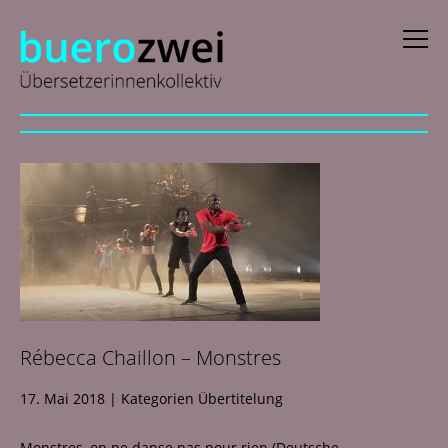
D
eutsch
E
nglish
f
rançais
i
taliano
N
ederlands
Rébecca Chaillon – Monstres
Profile
17. Mai 2018
|
Kategorien
Übertitelung
Aktuelles
Monstres, on ne danse pas pour rien (Deutsche