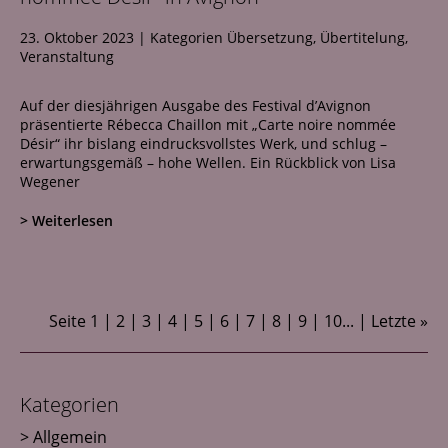
23. Oktober 2023
|
Kategorien
Übersetzung
,
Übertitelung
,
Veranstaltung
Auf der diesjährigen Ausgabe des Festival d’Avignon
präsentierte Rébecca Chaillon mit „Carte noire nommée
Désir“ ihr bislang eindrucksvollstes Werk, und schlug –
erwartungsgemäß – hohe Wellen. Ein Rückblick von Lisa
Wegener
> Weiterlesen
Seite
1
2
3
4
5
6
7
8
9
10
...
Letzte »
Kategorien
Allgemein