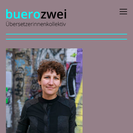
D
eutsch
E
nglish
f
rançais
i
taliano
N
ederlands
Profile
Aktuelles