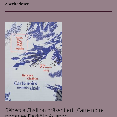
> Weiterlesen
Rébecca Chaillon präsentiert „Carte noire
nommée Désir“ in Avignon