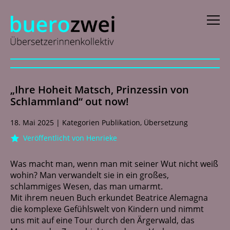
D
eutsch
„Ihre Hoheit Matsch, Prinzessin von
E
nglish
Schlammland“ out now!
f
rançais
18. Mai 2025
|
Kategorien
Publikation
,
Übersetzung
i
taliano
Veröffentlicht von Henrieke
N
ederlands
Was macht man, wenn man mit seiner Wut nicht weiß
wohin? Man verwandelt sie in ein großes,
schlammiges Wesen, das man umarmt.
Profile
Mit ihrem neuen Buch erkundet Beatrice Alemagna
die komplexe Gefühlswelt von Kindern und nimmt
Aktuelles
uns mit auf eine Tour durch den Ärgerwald, das