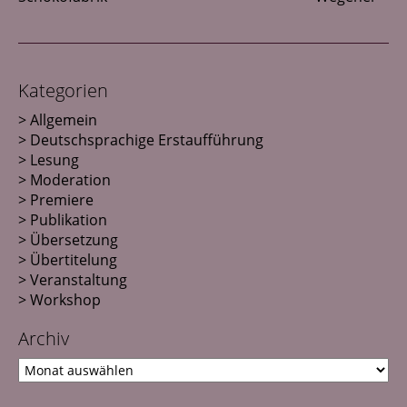
Kategorien
Allgemein
Deutschsprachige Erstaufführung
Lesung
Moderation
Premiere
Publikation
Übersetzung
Übertitelung
Veranstaltung
Workshop
Archiv