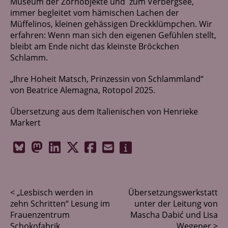
Museum der Zornobjekte und zum Verbergsee,
Netzwerk
immer begleitet vom hämischen Lachen der
Müffelinos, kleinen gehässigen Dreckklümpchen. Wir
Kontakt
erfahren: Wenn man sich den eigenen Gefühlen stellt,
bleibt am Ende nicht das kleinste Bröckchen
Schlamm.
„Ihre Hoheit Matsch, Prinzessin von Schlammland“
von Beatrice Alemagna, Rotopol 2025.
Übersetzung aus dem Italienischen von Henrieke
Markert
< „Lesbisch werden in
Übersetzungswerkstatt
zehn Schritten“ Lesung im
unter der Leitung von
Frauenzentrum
Mascha Dabić und Lisa
Schokofabrik
Wegener >