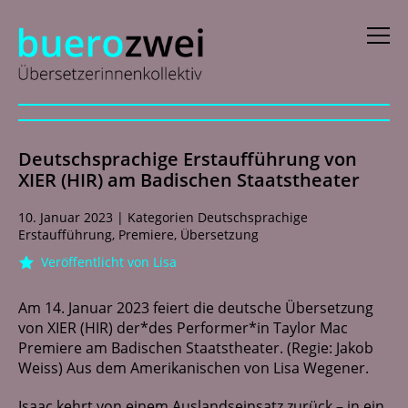
D
eutsch
Deutschsprachige Erstaufführung von
E
nglish
XIER (HIR) am Badischen Staatstheater
f
rançais
10. Januar 2023
|
Kategorien
Deutschsprachige
Erstaufführung
,
Premiere
,
Übersetzung
i
taliano
Veröffentlicht von Lisa
N
ederlands
Am 14. Januar 2023 feiert die deutsche Übersetzung
von XIER (HIR) der*des Performer*in Taylor Mac
Profile
Premiere am Badischen Staatstheater. (Regie: Jakob
Weiss) Aus dem Amerikanischen von Lisa Wegener.
Aktuelles
Isaac kehrt von einem Auslandseinsatz zurück – in ein