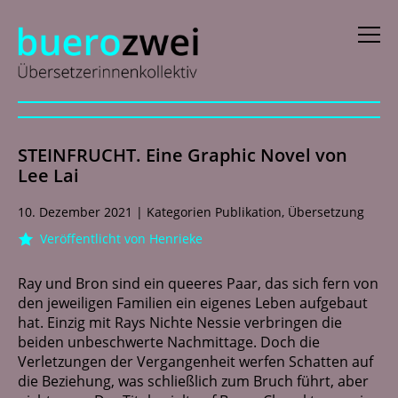
D
eutsch
STEINFRUCHT. Eine Graphic Novel von
E
nglish
Lee Lai
f
rançais
10. Dezember 2021
|
Kategorien
Publikation
,
Übersetzung
i
taliano
Veröffentlicht von Henrieke
N
ederlands
Ray und Bron sind ein queeres Paar, das sich fern von
den jeweiligen Familien ein eigenes Leben aufgebaut
hat. Einzig mit Rays Nichte Nessie verbringen die
Profile
beiden unbeschwerte Nachmittage. Doch die
Verletzungen der Vergangenheit werfen Schatten auf
Aktuelles
die Beziehung, was schließlich zum Bruch führt, aber