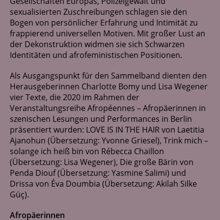
Gesellschaften Europas, Polizeigewalt und
sexualisierten Zuschreibungen schlagen sie den
Bogen von persönlicher Erfahrung und Intimität zu
frappierend universellen Motiven. Mit großer Lust an
der Dekonstruktion widmen sie sich Schwarzen
Identitäten und afrofeministischen Positionen.
Als Ausgangspunkt für den Sammelband dienten den
Herausgeberinnen Charlotte Bomy und Lisa Wegener
vier Texte, die 2020 im Rahmen der
Veranstaltungsreihe Afropéennes – Afropäerinnen in
szenischen Lesungen und Performances in Berlin
präsentiert wurden: LOVE IS IN THE HAIR von Laetitia
Ajanohun (Übersetzung: Yvonne Griesel), Trink mich –
solange ich heiß bin von Rébecca Chaillon
(Übersetzung: Lisa Wegener), Die große Bärin von
Penda Diouf (Übersetzung: Yasmine Salimi) und
Drissa von Éva Doumbia (Übersetzung: Akilah Silke
Güç).
Afropäerinnen