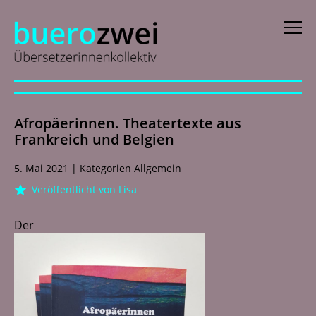
D
eutsch
Afropäerinnen. Theatertexte aus
E
nglish
Frankreich und Belgien
f
rançais
5. Mai 2021
|
Kategorien
Allgemein
i
taliano
Veröffentlicht von Lisa
N
ederlands
Der
Profile
Aktuelles