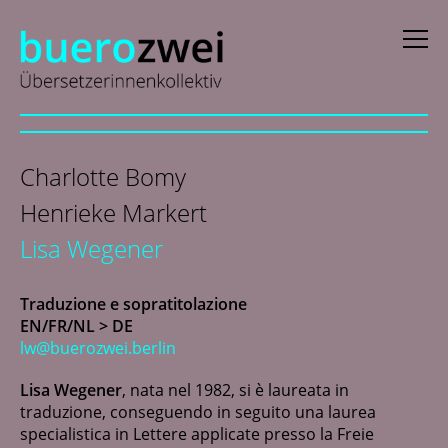
D
eutsch
Charlotte Bomy
E
nglish
Henrieke Markert
f
rançais
Lisa Wegener
i
taliano
Traduzione e sopratitolazione
N
ederlands
EN/FR/NL > DE
lw@buerozwei.berlin
Collaboratrici
Lisa Wegener
, nata nel 1982, si è laureata in
traduzione, conseguendo in seguito una laurea
News
specialistica in Lettere applicate presso la Freie