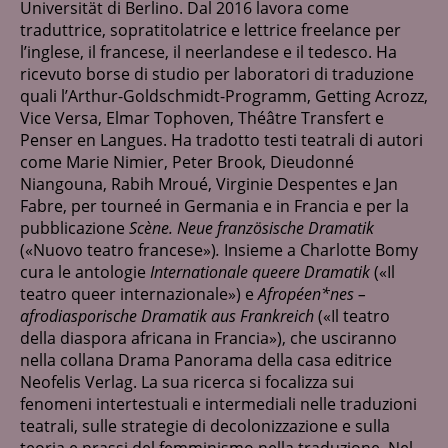
Universität di Berlino. Dal 2016 lavora come
La nostra rete
traduttrice, sopratitolatrice e lettrice freelance per
l’inglese, il francese, il neerlandese e il tedesco. Ha
Contatti
ricevuto borse di studio per laboratori di traduzione
quali l’Arthur-Goldschmidt-Programm, Getting Acrozz,
Vice Versa, Elmar Tophoven, Théâtre Transfert e
Penser en Langues. Ha tradotto testi teatrali di autori
come Marie Nimier, Peter Brook, Dieudonné
Niangouna, Rabih Mroué, Virginie Despentes e Jan
Fabre, per tourneé in Germania e in Francia e per la
pubblicazione
Scène. Neue französische Dramatik
(«Nuovo teatro francese»)
.
Insieme a Charlotte Bomy
cura le antologie
Internationale queere Dramatik
(«Il
teatro queer internazionale») e
Afropéen*nes –
afrodiasporische Dramatik aus Frankreich
(«Il teatro
della diaspora africana in Francia»), che usciranno
nella collana Drama Panorama della casa editrice
Neofelis Verlag. La sua ricerca si focalizza sui
fenomeni intertestuali e intermediali nelle traduzioni
teatrali, sulle strategie di decolonizzazione e sulla
teoria e prassi del femminismo nella traduzione. Nel