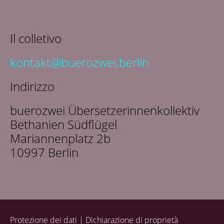
La nostra rete
Contatti
Il colletivo
kontakt@buerozwei.berlin
Indirizzo
buerozwei Übersetzerinnenkollektiv
Bethanien Südflügel
Mariannenplatz 2b
10997 Berlin
Protezione dei dati
Dichiarazione di proprietà