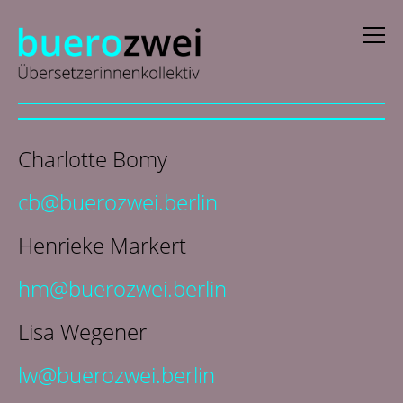
D
eutsch
Charlotte Bomy
E
nglish
cb@buerozwei.berlin
f
rançais
Henrieke Markert
i
taliano
N
ederlands
hm@buerozwei.berlin
Lisa Wegener
Collaboratrici
lw@buerozwei.berlin
News