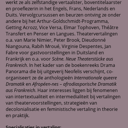
werkt ze als zelfstandige vertaalster, boventitelaarster
Netwerk
en proeflezerin in het Engels, Frans, Nederlands en
Duits. Vervolgcursussen en beurzen ontving ze onder
Contact
andere bij het Arthur-Goldschmidt-Programma,
Getting Acrozz, Vice Versa, Elmar Tophoven, Théâtre
Transfert en Penser en Langues. Theatervertalingen
o.a. van Marie Nimier, Peter Brook, Dieudonné
Niangouna, Rabih Mroué, Virginie Despentes, Jan
Fabre voor gastvoorstellingen in Duitsland en
Frankrijk en o.a. voor
Scène. Neue Theaterstücke aus
Frankreich
. In het kader van de boekenreeks Drama
Panorama die bij uitgeverij Neofelis verschijnt, co-
organiseert ze de anthologieën
Internationale queere
Dramatik
en
Afropéen-nes – afrodiasporische Dramatik
aus Frankreich
. Haar interesses liggen bij fenomenen
van intertextualiteit en intermedialiteit bij vertalingen
van theatervoorstellingen, strategieën van
decolonialisatie en feministische vertaling in theorie
en praktijk.
Specialisaties in vertaling: