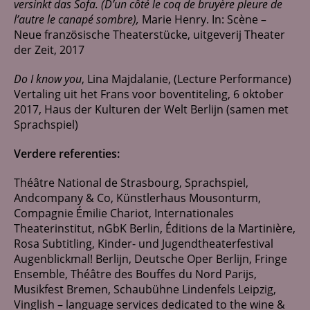
versinkt das Sofa.
(D’un côté le coq de bruyère pleure de
l’autre le canapé sombre),
Marie Henry. In: Scène –
Neue französische Theaterstücke, uitgeverij Theater
der Zeit, 2017
Do I know you
, Lina Majdalanie, (Lecture Performance)
Vertaling uit het Frans voor boventiteling, 6 oktober
2017, Haus der Kulturen der Welt Berlijn (samen met
Sprachspiel)
Verdere referenties:
Théâtre National de Strasbourg, Sprachspiel,
Andcompany & Co, Künstlerhaus Mousonturm,
Compagnie Émilie Chariot, Internationales
Theaterinstitut, nGbK Berlin, Éditions de la Martinière,
Rosa Subtitling, Kinder- und Jugendtheaterfestival
Augenblickmal! Berlijn, Deutsche Oper Berlijn, Fringe
Ensemble, Théâtre des Bouffes du Nord Parijs,
Musikfest Bremen, Schaubühne Lindenfels Leipzig,
Vinglish – language services dedicated to the wine &