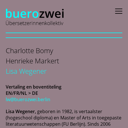
D
eutsch
Charlotte Bomy
E
nglish
Henrieke Markert
f
rançais
Lisa Wegener
i
taliano
Vertaling en boventiteling
N
ederlands
EN/FR/NL > DE
lw@buerozwei.berlin
Profielen
Lisa Wegener,
geboren in 1982, is vertaalster
(hogeschool diploma) en Master of Arts in toegepaste
Actueel
literatuurwetenschappen (FU Berlijn). Sinds 2006