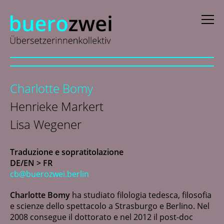
D
eutsch
Charlotte Bomy
E
nglish
Henrieke Markert
f
rançais
Lisa Wegener
i
taliano
Traduzione e sopratitolazione
N
ederlands
DE/EN > FR
cb@buerozwei.berlin
Collaboratrici
Charlotte Bomy
ha studiato filologia tedesca, filosofia
e scienze dello spettacolo a Strasburgo e Berlino. Nel
News
2008 consegue il dottorato e nel 2012 il post-doc