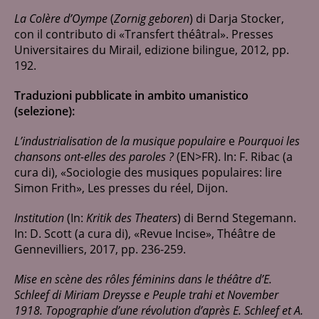
La Colère d’Oympe
(
Zornig geboren
) di Darja Stocker,
con il contributo di «Transfert théâtral». Presses
Universitaires du Mirail, edizione bilingue, 2012, pp.
192.
Traduzioni pubblicate in ambito umanistico
(selezione):
L’industrialisation de la musique populaire
e
Pourquoi les
chansons ont-elles des paroles ?
(EN>FR). In: F. Ribac (a
cura di), «Sociologie des musiques populaires: lire
Simon Frith», Les presses du réel, Dijon.
Institution
(In:
Kritik des Theaters
) di Bernd Stegemann.
In: D. Scott (a cura di), «Revue Incise», Théâtre de
Gennevilliers, 2017, pp. 236-259.
Mise en scène des rôles féminins dans le théâtre d’E.
Schleef di Miriam Dreysse e Peuple trahi et November
1918. Topographie d’une révolution d’après E. Schleef et A.