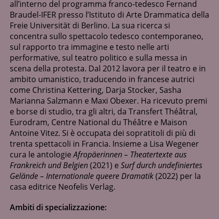
all’interno del programma franco-tedesco Fernand
La nostra rete
Braudel-IFER presso l’Istituto di Arte Drammatica della
Freie Universität di Berlino. La sua ricerca si
Contatti
concentra sullo spettacolo tedesco contemporaneo,
sul rapporto tra immagine e testo nelle arti
performative, sul teatro politico e sulla messa in
scena della protesta. Dal 2012 lavora per il teatro e in
ambito umanistico, traducendo in francese autrici
come Christina Kettering, Darja Stocker, Sasha
Marianna Salzmann e Maxi Obexer. Ha ricevuto premi
e borse di studio, tra gli altri, da Transfert Théâtral,
Eurodram, Centre National du Théâtre e Maison
Antoine Vitez. Si è occupata dei sopratitoli di più di
trenta spettacoli in Francia. Insieme a Lisa Wegener
cura le antologie
Afropäerinnen – Theatertexte aus
Frankreich und Belgien
(2021) e
Surf durch undefiniertes
Gelände – Internationale queere Dramatik
(2022) per la
casa editrice Neofelis Verlag.
Ambiti di specializzazione: