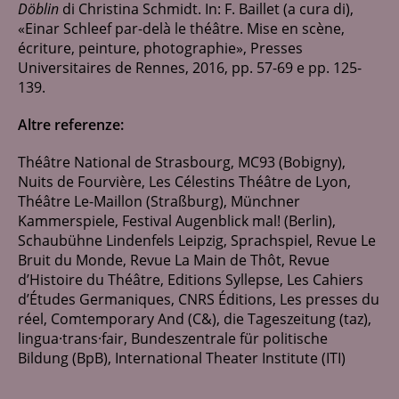
Döblin
di Christina Schmidt. In: F. Baillet (a cura di),
«Einar Schleef par-delà le théâtre. Mise en scène,
écriture, peinture, photographie», Presses
Universitaires de Rennes, 2016, pp. 57-69 e pp. 125-
139.
Altre referenze:
Théâtre National de Strasbourg, MC93 (Bobigny),
Nuits de Fourvière, Les Célestins Théâtre de Lyon,
Théâtre Le-Maillon (Straßburg), Münchner
Kammerspiele, Festival Augenblick mal! (Berlin),
Schaubühne Lindenfels Leipzig, Sprachspiel, Revue Le
Bruit du Monde, Revue La Main de Thôt, Revue
d’Histoire du Théâtre, Editions Syllepse, Les Cahiers
d’Études Germaniques, CNRS Éditions, Les presses du
réel, Comtemporary And (C&), die Tageszeitung (taz),
lingua·trans·fair, Bundeszentrale für politische
Bildung (BpB), International Theater Institute (ITI)