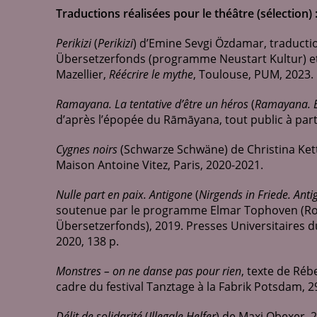
Traductions réalisées pour le théâtre (sélection) 
Perikizi
(
Perikizi
) d’Emine Sevgi Özdamar, traducti
Übersetzerfonds (programme Neustart Kultur) et 
Mazellier,
Réécrire le mythe
, Toulouse, PUM, 2023.
Ramayana. La tentative d’être un héros
(
Ramayana. E
d’après l’épopée du Rāmāyana, tout public à part
Cygnes noirs
(Schwarze Schwäne) de Christina Kett
Maison Antoine Vitez, Paris, 2020-2021.
Nulle part en paix. Antigone
(
Nirgends in Friede. Anti
soutenue par le programme Elmar Tophoven (Rob
Übersetzerfonds), 2019. Presses Universitaires du
2020, 138 p.
Monstres – on ne danse pas pour rien
, texte de Réb
cadre du festival Tanztage à la Fabrik Potsdam, 
Délit de solidarité
(
Illegale Helfer
) de Maxi Obexer, 2