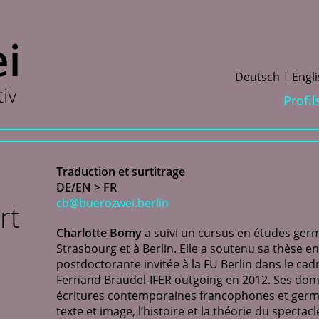
D
eutsch
E
ngl
Profil
Traduction et surtitrage
DE/EN > FR
cb@buerozwei.berlin
rt
Charlotte Bomy
a suivi un cursus en études ger
Strasbourg et à Berlin. Elle a soutenu sa thèse e
postdoctorante invitée à la FU Berlin dans le c
Fernand Braudel-IFER outgoing en 2012. Ses dom
écritures contemporaines francophones et germa
texte et image, l’histoire et la théorie du spectac