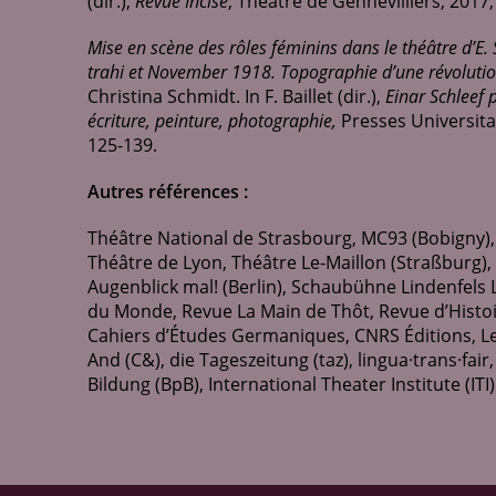
(dir.),
Revue Incise
, Théâtre de Gennevilliers, 2017,
Mise en scène des rôles féminins dans le théâtre d’E. 
trahi et November 1918. Topographie d’une révolution
Christina Schmidt. In F. Baillet (dir.),
Einar Schleef 
écriture, peinture, photographie,
Presses Universitai
125-139.
Autres références :
Théâtre National de Strasbourg, MC93 (Bobigny), 
Théâtre de Lyon, Théâtre Le-Maillon (Straßburg)
Augenblick mal! (Berlin), Schaubühne Lindenfels L
du Monde, Revue La Main de Thôt, Revue d’Histoir
Cahiers d’Études Germaniques, CNRS Éditions, L
And (C&), die Tageszeitung (taz), lingua·trans·fair
Bildung (BpB), International Theater Institute (ITI)