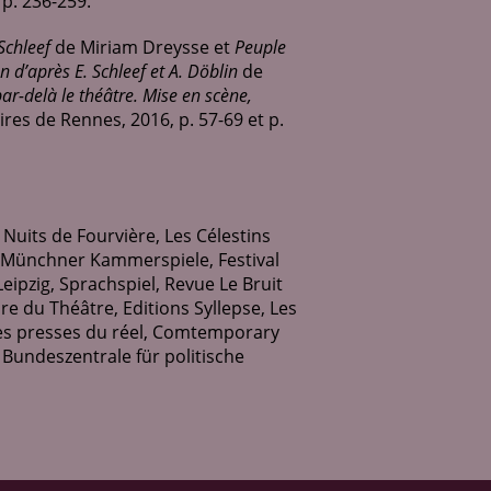
 p. 236-259.
Schleef
de Miriam Dreysse et
Peuple
 d’après E. Schleef et A. Döblin
de
par-delà le théâtre. Mise en scène,
res de Rennes, 2016, p. 57-69 et p.
Nuits de Fourvière, Les Célestins
, Münchner Kammerspiele, Festival
eipzig, Sprachspiel, Revue Le Bruit
e du Théâtre, Editions Syllepse, Les
es presses du réel, Comtemporary
, Bundeszentrale für politische