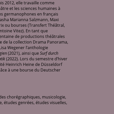
uis 2012, elle travaille comme
éâtre et les sciences humaines à
ices germanophones en français
 Sasha Marianna Salzmann, Maxi
rix ou bourses (Transfert Théâtral,
toine Vitez). En tant que
entaine de productions théâtrales
re de la collection Drama Panorama,
 Lisa Wegener l’anthologie
gien
(2021), ainsi que
Surf durch
tik
(2022). Lors du semestre d’hiver
rsité Heinrich Heine de Düsseldorf
grâce à une bourse du Deutscher
udes chorégraphiques, musicologie,
e, études genrées, études visuelles,