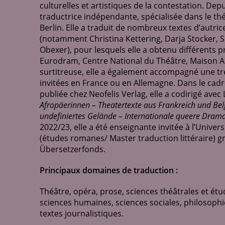
culturelles et artistiques de la contestation. Dep
traductrice indépendante, spécialisée dans le th
Berlin. Elle a traduit de nombreux textes d’autr
(notamment Christina Kettering, Darja Stocker,
Obexer), pour lesquels elle a obtenu différents p
Eurodram, Centre National du Théâtre, Maison An
surtitreuse, elle a également accompagné une tr
invitées en France ou en Allemagne. Dans le cad
publiée chez Neofelis Verlag, elle a codirigé avec
Afropäerinnen – Theatertexte aus Frankreich und Bel
undefiniertes Gelände – Internationale queere Drama
2022/23, elle a été enseignante invitée à l’Unive
(études romanes/ Master traduction littéraire) 
Übersetzerfonds.
Principaux domaines de traduction :
Théâtre, opéra, prose, sciences théâtrales et ét
sciences humaines, sciences sociales, philosophi
textes journalistiques.