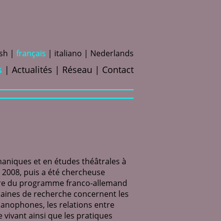
ish
f
rançais
i
taliano
N
ederlands
s
Actualités
Réseau
Contact
maniques et en études théâtrales à
n 2008, puis a été chercheuse
adre du programme franco-allemand
aines de recherche concernent les
nophones, les relations entre
le vivant ainsi que les pratiques