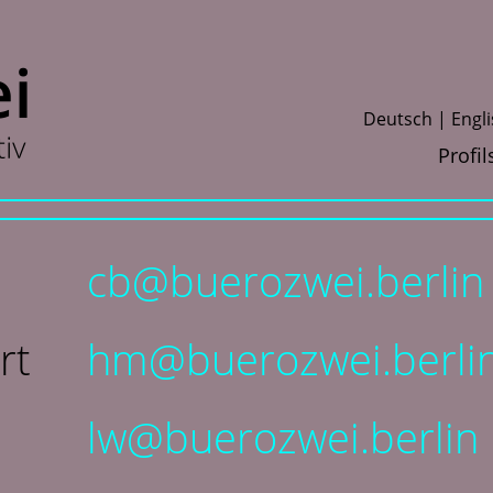
D
eutsch
E
ngl
Profil
cb@buerozwei.berlin
rt
hm@buerozwei.berli
lw@buerozwei.berlin