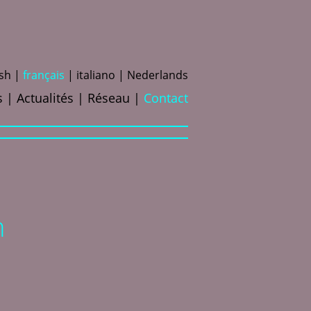
ish
f
rançais
i
taliano
N
ederlands
s
Actualités
Réseau
Contact
n