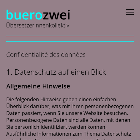
D
eutsch
Confidentialité des données
E
nglish
1. Datenschutz auf einen Blick
f
rançais
i
taliano
Allgemeine Hinweise
N
ederlands
Die folgenden Hinweise geben einen einfachen
Überblick darüber, was mit Ihren personenbezogenen
Daten passiert, wenn Sie unsere Website besuchen.
Profils
Personenbezogene Daten sind alle Daten, mit denen
Sie persönlich identifiziert werden können.
Actualités
Ausführliche Informationen zum Thema Datenschutz