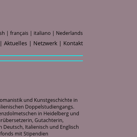
ish
f
rançais
i
taliano
N
ederlands
Aktuelles
Netzwerk
Kontakt
Romanistik und Kunstgeschichte in
alienischen Doppelstudiengangs.
renzdolmetschen in Heidelberg und
turübersetzerin, Gutachterin,
 Deutsch, Italienisch und Englisch
onds mit Stipendien