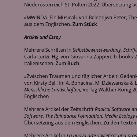
Niederösterreich St. Pölten 2022. Übersetzung a
»MWINDA. Ein Musical« von Belendjwa Peter, Th
aus dem Englischen.
Zum Stück
Artikel und Essay
Mehrere Schriften in
Selbstbewusstwerdung. Schrif
Carla Lonzi. Hg. von Giovanna Zapperi, b_books
Italienischen.
Zum Buch
»Zwischen Träumen und täglicher Arbeit: Gedank
von Kirsty Bell, In: A. Bonacina, M. Dziewanska & 
Menschliche Landschaften
, Verlag Walther König 
Englischen
Mehrere Artikel der Zeitschrift
Radical Software
an
Software. The Raindance Foundation, Media Ecology 
Übersetzung aus dem Englischen.
Zu den Texten
Mehrere Artikel in
La nuova arte sovietica: una pros