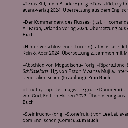
»Texas Kid, mein Bruder« (orig. »Texas Kid, my 
avant-verlag 2024. Übersetzung aus dem Englisc
»Der Kommandant des Flusses« (ital. »Il comanda
Ali Farah, Orlanda Verlag 2024. Übersetzung aus
Buch
»Hinter verschlossenen Türen« (ital. »Le case de
Kein & Aber 2024. Übersetzung zusammen mit Mi
»Abschied von Mogadischu« (orig. »Riparazione«) 
Schlüsselorte
, Hg. von Fiston Mwanza Mujila, Inte
dem Italienischen (Erzählung).
Zum Buch
»Timothy Top. Der magische grüne Daumen« (orig
von Gud, Edition Helden 2022. Übersetzung aus d
Buch
»Steinfrucht« (orig. »Stonefruit«) von Lee Lai, a
dem Englischen (Comic).
Zum Buch