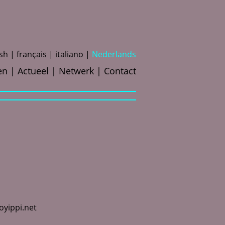
ish
f
rançais
i
taliano
N
ederlands
en
Actueel
Netwerk
Contact
yippi.net