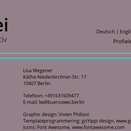
D
eutsch
E
ngl
Profiel
Lisa Wegener
Käthe-Niederkirchner-Str. 17
10407 Berlin
Telefoon: +491631609477
E-mail:
lw@buerozwei.berlin
Graphic design: Vivien Philizot
Templateprogrammering: goYippi design,
www.go
Icons: Font Awesome,
www.fontawesome.com