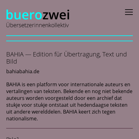
D
eutsch
BAHIA — Edition für Übertragung, Text und
E
nglish
Bild
f
rançais
bahiabahia.de
i
taliano
BAHIA is een platform voor internationale auteurs en
vertalingen van teksten. Bekende en nog niet bekende
N
ederlands
auteurs worden voorgesteld door een archief dat
stukje voor stukje ontstaat uit hedendaagse teksten
uit andere werelddelen. BAHIA keert zich tegen
Profielen
nationalisme.
Actueel