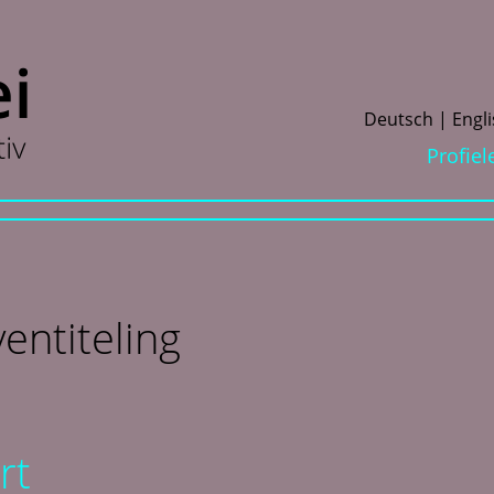
D
eutsch
E
ngl
Profiel
entiteling
rt