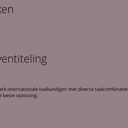
ken
entiteling
k internationale taalkundigen met diverse taalcombinaties 
e beste oplossing.