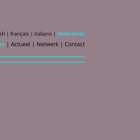
ish
f
rançais
i
taliano
N
ederlands
en
Actueel
Netwerk
Contact