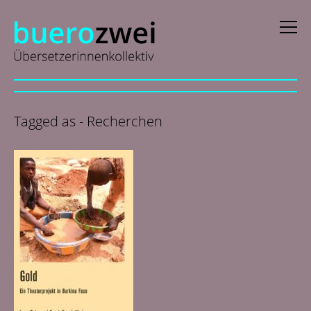
D
eutsch
Tagged as - Recherchen
E
nglish
f
rançais
i
taliano
N
ederlands
Profils
Actualités